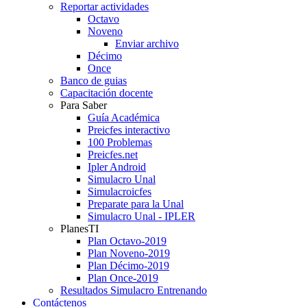
Reportar actividades
Octavo
Noveno
Enviar archivo
Décimo
Once
Banco de guias
Capacitación docente
Para Saber
Guía Académica
Preicfes interactivo
100 Problemas
Preicfes.net
Ipler Android
Simulacro Unal
Simulacroicfes
Preparate para la Unal
Simulacro Unal - IPLER
PlanesTI
Plan Octavo-2019
Plan Noveno-2019
Plan Décimo-2019
Plan Once-2019
Resultados Simulacro Entrenando
Contáctenos