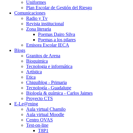
Uniformes
Plan Escolar de Gestión del Riesgo
Comunicaciones
Radio y Tv
Revista institucional
Zona literaria
Poemas Dairo Silva
Poemas a los pilares
Emisora Escolar IECA
Blogs
Granitos de Arena
Bioquimica
Tecnologia e informática
Artística
Etica
Chiquiblog - Primaria
Tecnología - Guadalupe
Biología & química - Carlos Jaimes
Proyecto CTS
E-Le@rning
Aula virtual Chamilo
Aula virtual Moodle
Centro OVAS
Test-on-line
T8P1