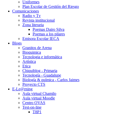
Uniformes
Plan Escolar de Gestión del Riesgo
Comunicaciones
Radio y Tv
Revista institucional
Zona literaria
Poemas Dairo Silva
Poemas a los pilares
Emisora Escolar IECA
Blogs
Granitos de Arena
Bioquimica
Tecnologia e informática
Artística
Etica
Chiquiblog - Primaria
Tecnología - Guadalupe
Biología & química - Carlos Jaimes
Proyecto CTS
E-Le@rning
Aula virtual Chamilo
Aula virtual Moodle
Centro OVAS
Test-on-line
T8P1