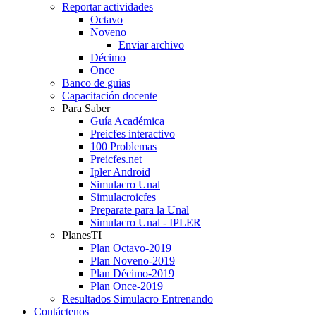
Reportar actividades
Octavo
Noveno
Enviar archivo
Décimo
Once
Banco de guias
Capacitación docente
Para Saber
Guía Académica
Preicfes interactivo
100 Problemas
Preicfes.net
Ipler Android
Simulacro Unal
Simulacroicfes
Preparate para la Unal
Simulacro Unal - IPLER
PlanesTI
Plan Octavo-2019
Plan Noveno-2019
Plan Décimo-2019
Plan Once-2019
Resultados Simulacro Entrenando
Contáctenos