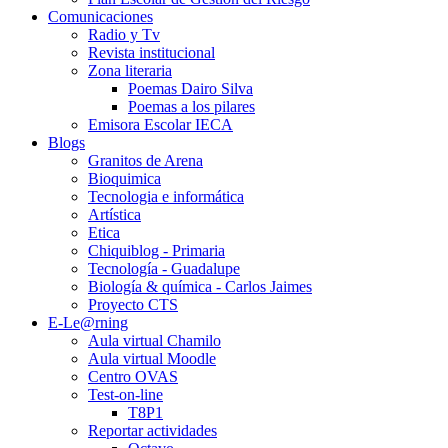
Comunicaciones
Radio y Tv
Revista institucional
Zona literaria
Poemas Dairo Silva
Poemas a los pilares
Emisora Escolar IECA
Blogs
Granitos de Arena
Bioquimica
Tecnologia e informática
Artística
Etica
Chiquiblog - Primaria
Tecnología - Guadalupe
Biología & química - Carlos Jaimes
Proyecto CTS
E-Le@rning
Aula virtual Chamilo
Aula virtual Moodle
Centro OVAS
Test-on-line
T8P1
Reportar actividades