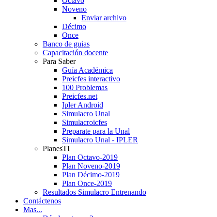
Octavo
Noveno
Enviar archivo
Décimo
Once
Banco de guias
Capacitación docente
Para Saber
Guía Académica
Preicfes interactivo
100 Problemas
Preicfes.net
Ipler Android
Simulacro Unal
Simulacroicfes
Preparate para la Unal
Simulacro Unal - IPLER
PlanesTI
Plan Octavo-2019
Plan Noveno-2019
Plan Décimo-2019
Plan Once-2019
Resultados Simulacro Entrenando
Contáctenos
Mas...