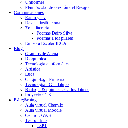
Uniformes
Plan Escolar de Gestión del Riesgo
Comunicaciones
Radio y Tv
Revista institucional
Zona literaria
Poemas Dairo Silva
Poemas a los pilares
Emisora Escolar IECA
Blogs
Granitos de Arena
Bioquimica
Tecnologia e informática
Artística
Etica
Chiquiblog - Primaria
Tecnología - Guadalupe
Biología & química - Carlos Jaimes
Proyecto CTS
E-Le@rning
Aula virtual Chamilo
Aula virtual Moodle
Centro OVAS
Test-on-line
T8P1