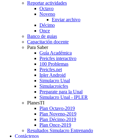
Reportar actividades
Octavo
Noveno
Enviar archivo
Décimo
Once
Banco de guias
Capacitación docente
Para Saber
Guía Académica
Preicfes interactivo
100 Problemas
Preicfes.net
Ipler Android
Simulacro Unal
Simulacroicfes
Preparate para la Unal
Simulacro Unal - IPLER
PlanesTI
Plan Octavo-2019
Plan Noveno-2019
Plan Décimo-2019
Plan Once-2019
Resultados Simulacro Entrenando
Contáctenos