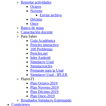
Reportar actividades
Octavo
Noveno
Enviar archivo
Décimo
Once
Banco de guias
Capacitación docente
Para Saber
Guía Académica
Preicfes interactivo
100 Problemas
Preicfes.net
Ipler Android
Simulacro Unal
Simulacroicfes
Preparate para la Unal
Simulacro Unal - IPLER
PlanesTI
Plan Octavo-2019
Plan Noveno-2019
Plan Décimo-2019
Plan Once-2019
Resultados Simulacro Entrenando
Contáctenos