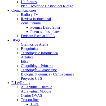
Uniformes
Plan Escolar de Gestión del Riesgo
Comunicaciones
Radio y Tv
Revista institucional
Zona literaria
Poemas Dairo Silva
Poemas a los pilares
Emisora Escolar IECA
Blogs
Granitos de Arena
Bioquimica
Tecnologia e informática
Artística
Etica
Chiquiblog - Primaria
Tecnología - Guadalupe
Biología & química - Carlos Jaimes
Proyecto CTS
E-Le@rning
Aula virtual Chamilo
Aula virtual Moodle
Centro OVAS
Test-on-line
T8P1