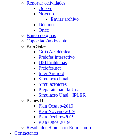
Reportar actividades
Octavo
Noveno
Enviar archivo
Décimo
Once
Banco de guias
Capacitación docente
Para Saber
Guía Académica
Preicfes interactivo
100 Problemas
Preicfes.net
Ipler Android
Simulacro Unal
Simulacroicfes
Preparate para la Unal
Simulacro Unal - IPLER
PlanesTI
Plan Octavo-2019
Plan Noveno-2019
Plan Décimo-2019
Plan Once-2019
Resultados Simulacro Entrenando
Contáctenos