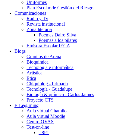
Uniformes
Plan Escolar de Gestión del Riesgo
Comunicaciones
Radio y Tv
Revista institucional
Zona literaria
Poemas Dairo Silva
Poemas a los pilares
Emisora Escolar IECA
Blogs
Granitos de Arena
Bioquimica
Tecnologia e informática
Artística
Etica
Chiquiblog - Primaria
Tecnología - Guadalupe
Biología & química - Carlos Jaimes
Proyecto CTS
E-Le@rning
Aula virtual Chamilo
Aula virtual Moodle
Centro OVAS
Test-on-line
T8P1