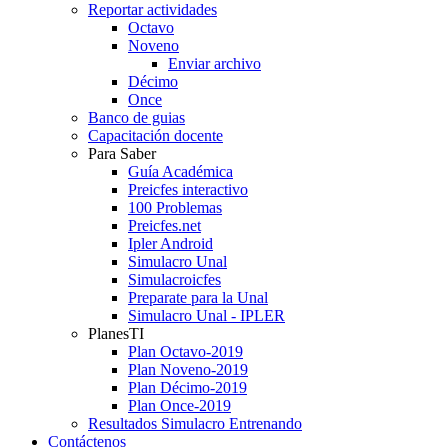
Reportar actividades
Octavo
Noveno
Enviar archivo
Décimo
Once
Banco de guias
Capacitación docente
Para Saber
Guía Académica
Preicfes interactivo
100 Problemas
Preicfes.net
Ipler Android
Simulacro Unal
Simulacroicfes
Preparate para la Unal
Simulacro Unal - IPLER
PlanesTI
Plan Octavo-2019
Plan Noveno-2019
Plan Décimo-2019
Plan Once-2019
Resultados Simulacro Entrenando
Contáctenos