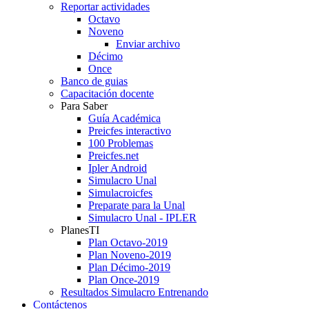
Reportar actividades
Octavo
Noveno
Enviar archivo
Décimo
Once
Banco de guias
Capacitación docente
Para Saber
Guía Académica
Preicfes interactivo
100 Problemas
Preicfes.net
Ipler Android
Simulacro Unal
Simulacroicfes
Preparate para la Unal
Simulacro Unal - IPLER
PlanesTI
Plan Octavo-2019
Plan Noveno-2019
Plan Décimo-2019
Plan Once-2019
Resultados Simulacro Entrenando
Contáctenos