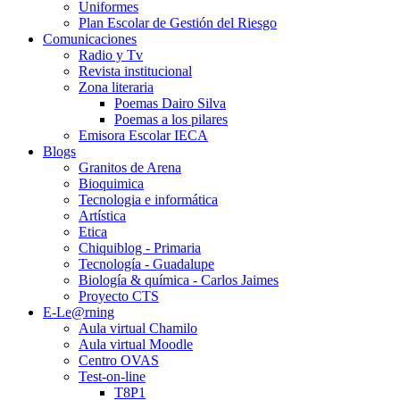
Uniformes
Plan Escolar de Gestión del Riesgo
Comunicaciones
Radio y Tv
Revista institucional
Zona literaria
Poemas Dairo Silva
Poemas a los pilares
Emisora Escolar IECA
Blogs
Granitos de Arena
Bioquimica
Tecnologia e informática
Artística
Etica
Chiquiblog - Primaria
Tecnología - Guadalupe
Biología & química - Carlos Jaimes
Proyecto CTS
E-Le@rning
Aula virtual Chamilo
Aula virtual Moodle
Centro OVAS
Test-on-line
T8P1