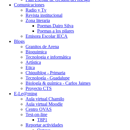
Comunicaciones
Radio y Tv
Revista institucional
Zona literaria
Poemas Dairo Silva
Poemas a los pilares
Emisora Escolar IECA
Blogs
Granitos de Arena
Bioquimica
Tecnologia e informática
Artística
Etica
Chiquiblog - Primaria
Tecnología - Guadalupe
Biología & química - Carlos Jaimes
Proyecto CTS
E-Le@rning
Aula virtual Chamilo
Aula virtual Moodle
Centro OVAS
Test-on-line
T8P1
Reportar actividades