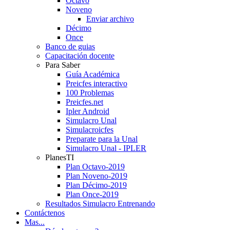
Octavo
Noveno
Enviar archivo
Décimo
Once
Banco de guias
Capacitación docente
Para Saber
Guía Académica
Preicfes interactivo
100 Problemas
Preicfes.net
Ipler Android
Simulacro Unal
Simulacroicfes
Preparate para la Unal
Simulacro Unal - IPLER
PlanesTI
Plan Octavo-2019
Plan Noveno-2019
Plan Décimo-2019
Plan Once-2019
Resultados Simulacro Entrenando
Contáctenos
Mas...