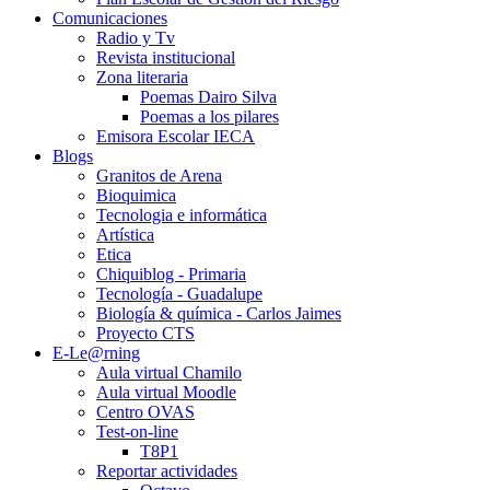
Comunicaciones
Radio y Tv
Revista institucional
Zona literaria
Poemas Dairo Silva
Poemas a los pilares
Emisora Escolar IECA
Blogs
Granitos de Arena
Bioquimica
Tecnologia e informática
Artística
Etica
Chiquiblog - Primaria
Tecnología - Guadalupe
Biología & química - Carlos Jaimes
Proyecto CTS
E-Le@rning
Aula virtual Chamilo
Aula virtual Moodle
Centro OVAS
Test-on-line
T8P1
Reportar actividades