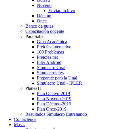
Octavo
Noveno
Enviar archivo
Décimo
Once
Banco de guias
Capacitación docente
Para Saber
Guía Académica
Preicfes interactivo
100 Problemas
Preicfes.net
Ipler Android
Simulacro Unal
Simulacroicfes
Preparate para la Unal
Simulacro Unal - IPLER
PlanesTI
Plan Octavo-2019
Plan Noveno-2019
Plan Décimo-2019
Plan Once-2019
Resultados Simulacro Entrenando
Contáctenos
Mas...