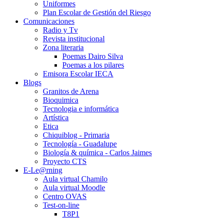
Uniformes
Plan Escolar de Gestión del Riesgo
Comunicaciones
Radio y Tv
Revista institucional
Zona literaria
Poemas Dairo Silva
Poemas a los pilares
Emisora Escolar IECA
Blogs
Granitos de Arena
Bioquimica
Tecnologia e informática
Artística
Etica
Chiquiblog - Primaria
Tecnología - Guadalupe
Biología & química - Carlos Jaimes
Proyecto CTS
E-Le@rning
Aula virtual Chamilo
Aula virtual Moodle
Centro OVAS
Test-on-line
T8P1