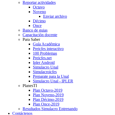
Reportar actividades
Octavo
Noveno
Enviar archivo
Décimo
Once
Banco de guias
Capacitación docente
Para Saber
Guía Académica
Preicfes interactivo
100 Problemas
Preicfes.net
Ipler Android
Simulacro Unal
Simulacroicfes
Preparate para la Unal
Simulacro Unal - IPLER
PlanesTI
Plan Octavo-2019
Plan Noveno-2019
Plan Décimo-2019
Plan Once-2019
Resultados Simulacro Entrenando
Contáctenos