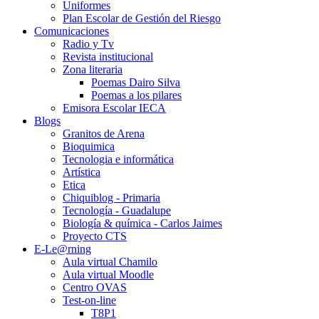
Uniformes
Plan Escolar de Gestión del Riesgo
Comunicaciones
Radio y Tv
Revista institucional
Zona literaria
Poemas Dairo Silva
Poemas a los pilares
Emisora Escolar IECA
Blogs
Granitos de Arena
Bioquimica
Tecnologia e informática
Artística
Etica
Chiquiblog - Primaria
Tecnología - Guadalupe
Biología & química - Carlos Jaimes
Proyecto CTS
E-Le@rning
Aula virtual Chamilo
Aula virtual Moodle
Centro OVAS
Test-on-line
T8P1