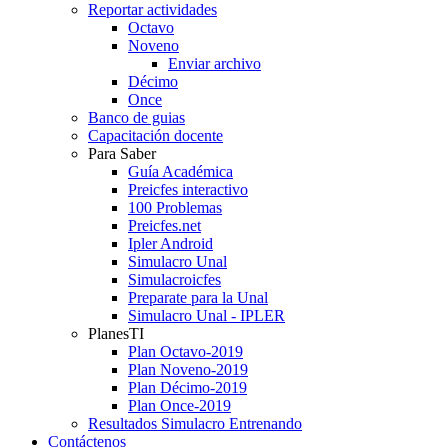
Reportar actividades
Octavo
Noveno
Enviar archivo
Décimo
Once
Banco de guias
Capacitación docente
Para Saber
Guía Académica
Preicfes interactivo
100 Problemas
Preicfes.net
Ipler Android
Simulacro Unal
Simulacroicfes
Preparate para la Unal
Simulacro Unal - IPLER
PlanesTI
Plan Octavo-2019
Plan Noveno-2019
Plan Décimo-2019
Plan Once-2019
Resultados Simulacro Entrenando
Contáctenos