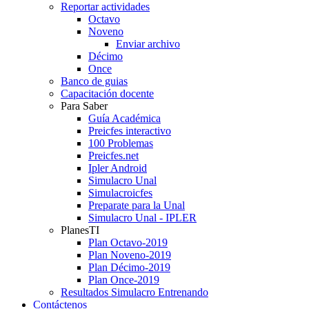
Reportar actividades
Octavo
Noveno
Enviar archivo
Décimo
Once
Banco de guias
Capacitación docente
Para Saber
Guía Académica
Preicfes interactivo
100 Problemas
Preicfes.net
Ipler Android
Simulacro Unal
Simulacroicfes
Preparate para la Unal
Simulacro Unal - IPLER
PlanesTI
Plan Octavo-2019
Plan Noveno-2019
Plan Décimo-2019
Plan Once-2019
Resultados Simulacro Entrenando
Contáctenos