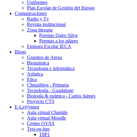
Uniformes
Plan Escolar de Gestión del Riesgo
Comunicaciones
Radio y Tv
Revista institucional
Zona literaria
Poemas Dairo Silva
Poemas a los pilares
Emisora Escolar IECA
Blogs
Granitos de Arena
Bioquimica
Tecnologia e informática
Artística
Etica
Chiquiblog - Primaria
Tecnología - Guadalupe
Biología & química - Carlos Jaimes
Proyecto CTS
E-Le@rning
Aula virtual Chamilo
Aula virtual Moodle
Centro OVAS
Test-on-line
T8P1