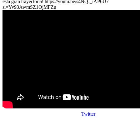
esta gran trayectoria! https://youtu.be/s4NQ-_iAP6U?
si=Yv93AwmSZ1OjMFZu
Twitter
Copyright © 2026
I. E. Ciudad de Asís - Carrera 18 No. 8-83 Barrio San
Rights Reserved.
Francisco. Tel: 4228117 - 4229111 - Puerto Asís - Putumayo