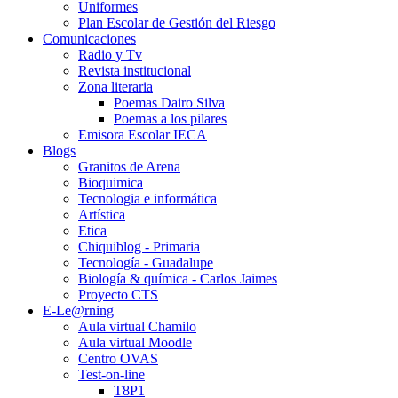
Uniformes
Plan Escolar de Gestión del Riesgo
Comunicaciones
Radio y Tv
Revista institucional
Zona literaria
Poemas Dairo Silva
Poemas a los pilares
Emisora Escolar IECA
Blogs
Granitos de Arena
Bioquimica
Tecnologia e informática
Artística
Etica
Chiquiblog - Primaria
Tecnología - Guadalupe
Biología & química - Carlos Jaimes
Proyecto CTS
E-Le@rning
Aula virtual Chamilo
Aula virtual Moodle
Centro OVAS
Test-on-line
T8P1