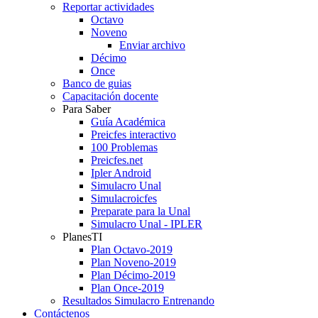
Reportar actividades
Octavo
Noveno
Enviar archivo
Décimo
Once
Banco de guias
Capacitación docente
Para Saber
Guía Académica
Preicfes interactivo
100 Problemas
Preicfes.net
Ipler Android
Simulacro Unal
Simulacroicfes
Preparate para la Unal
Simulacro Unal - IPLER
PlanesTI
Plan Octavo-2019
Plan Noveno-2019
Plan Décimo-2019
Plan Once-2019
Resultados Simulacro Entrenando
Contáctenos