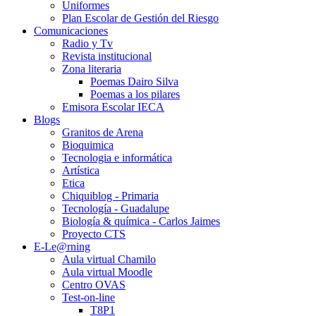
Uniformes
Plan Escolar de Gestión del Riesgo
Comunicaciones
Radio y Tv
Revista institucional
Zona literaria
Poemas Dairo Silva
Poemas a los pilares
Emisora Escolar IECA
Blogs
Granitos de Arena
Bioquimica
Tecnologia e informática
Artística
Etica
Chiquiblog - Primaria
Tecnología - Guadalupe
Biología & química - Carlos Jaimes
Proyecto CTS
E-Le@rning
Aula virtual Chamilo
Aula virtual Moodle
Centro OVAS
Test-on-line
T8P1