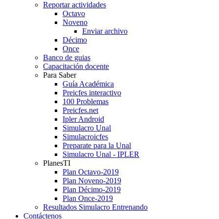
Reportar actividades
Octavo
Noveno
Enviar archivo
Décimo
Once
Banco de guias
Capacitación docente
Para Saber
Guía Académica
Preicfes interactivo
100 Problemas
Preicfes.net
Ipler Android
Simulacro Unal
Simulacroicfes
Preparate para la Unal
Simulacro Unal - IPLER
PlanesTI
Plan Octavo-2019
Plan Noveno-2019
Plan Décimo-2019
Plan Once-2019
Resultados Simulacro Entrenando
Contáctenos