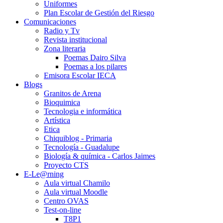
Uniformes
Plan Escolar de Gestión del Riesgo
Comunicaciones
Radio y Tv
Revista institucional
Zona literaria
Poemas Dairo Silva
Poemas a los pilares
Emisora Escolar IECA
Blogs
Granitos de Arena
Bioquimica
Tecnologia e informática
Artística
Etica
Chiquiblog - Primaria
Tecnología - Guadalupe
Biología & química - Carlos Jaimes
Proyecto CTS
E-Le@rning
Aula virtual Chamilo
Aula virtual Moodle
Centro OVAS
Test-on-line
T8P1