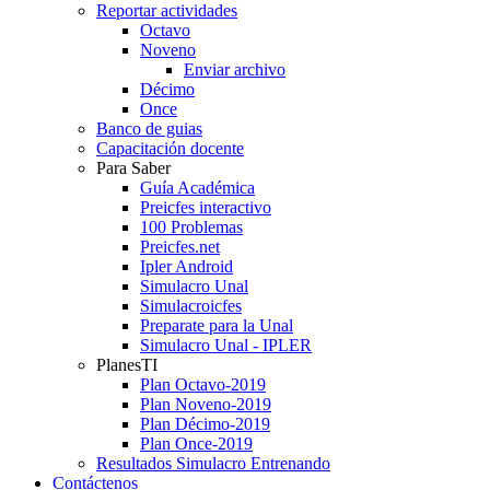
Reportar actividades
Octavo
Noveno
Enviar archivo
Décimo
Once
Banco de guias
Capacitación docente
Para Saber
Guía Académica
Preicfes interactivo
100 Problemas
Preicfes.net
Ipler Android
Simulacro Unal
Simulacroicfes
Preparate para la Unal
Simulacro Unal - IPLER
PlanesTI
Plan Octavo-2019
Plan Noveno-2019
Plan Décimo-2019
Plan Once-2019
Resultados Simulacro Entrenando
Contáctenos