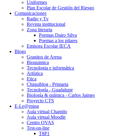
Uniformes
Plan Escolar de Gestión del Riesgo
Comunicaciones
Radio y Tv
Revista institucional
Zona literaria
Poemas Dairo Silva
Poemas a los pilares
Emisora Escolar IECA
Blogs
Granitos de Arena
Bioquimica
Tecnologia e informática
Artística
Etica
Chiquiblog - Primaria
Tecnología - Guadalupe
Biología & química - Carlos Jaimes
Proyecto CTS
E-Le@rning
Aula virtual Chamilo
Aula virtual Moodle
Centro OVAS
Test-on-line
T8P1