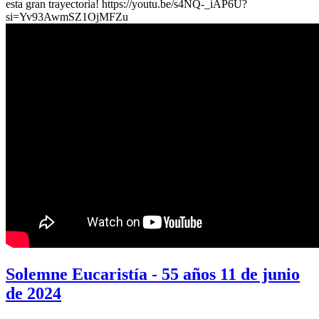
esta gran trayectoria! https://youtu.be/s4NQ-_iAP6U?
si=Yv93AwmSZ1OjMFZu
Solemne Eucaristía - 55 años 11 de junio
de 2024