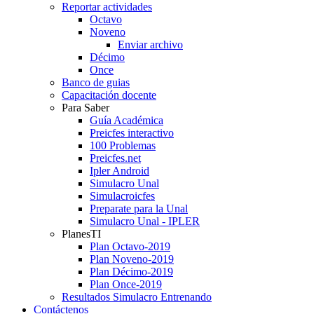
Reportar actividades
Octavo
Noveno
Enviar archivo
Décimo
Once
Banco de guias
Capacitación docente
Para Saber
Guía Académica
Preicfes interactivo
100 Problemas
Preicfes.net
Ipler Android
Simulacro Unal
Simulacroicfes
Preparate para la Unal
Simulacro Unal - IPLER
PlanesTI
Plan Octavo-2019
Plan Noveno-2019
Plan Décimo-2019
Plan Once-2019
Resultados Simulacro Entrenando
Contáctenos