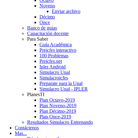
Octavo
Noveno
Enviar archivo
Décimo
Once
Banco de guias
Capacitación docente
Para Saber
Guía Académica
Preicfes interactivo
100 Problemas
Preicfes.net
Ipler Android
Simulacro Unal
Simulacroicfes
Preparate para la Unal
Simulacro Unal - IPLER
PlanesTI
Plan Octavo-2019
Plan Noveno-2019
Plan Décimo-2019
Plan Once-2019
Resultados Simulacro Entrenando
Contáctenos
Mas...