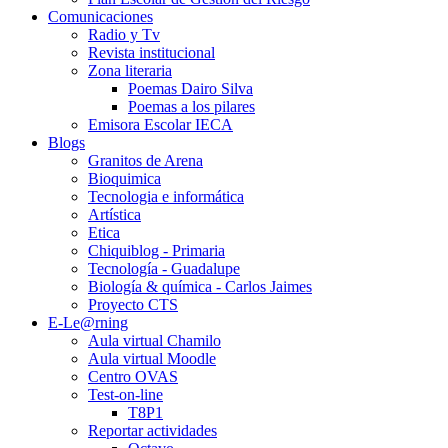
Comunicaciones
Radio y Tv
Revista institucional
Zona literaria
Poemas Dairo Silva
Poemas a los pilares
Emisora Escolar IECA
Blogs
Granitos de Arena
Bioquimica
Tecnologia e informática
Artística
Etica
Chiquiblog - Primaria
Tecnología - Guadalupe
Biología & química - Carlos Jaimes
Proyecto CTS
E-Le@rning
Aula virtual Chamilo
Aula virtual Moodle
Centro OVAS
Test-on-line
T8P1
Reportar actividades