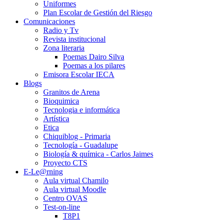
Uniformes
Plan Escolar de Gestión del Riesgo
Comunicaciones
Radio y Tv
Revista institucional
Zona literaria
Poemas Dairo Silva
Poemas a los pilares
Emisora Escolar IECA
Blogs
Granitos de Arena
Bioquimica
Tecnologia e informática
Artística
Etica
Chiquiblog - Primaria
Tecnología - Guadalupe
Biología & química - Carlos Jaimes
Proyecto CTS
E-Le@rning
Aula virtual Chamilo
Aula virtual Moodle
Centro OVAS
Test-on-line
T8P1