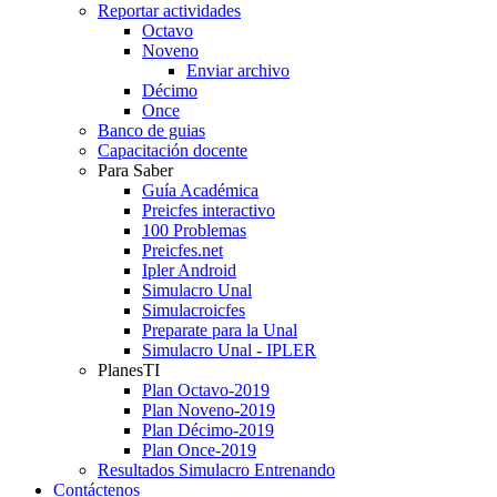
Reportar actividades
Octavo
Noveno
Enviar archivo
Décimo
Once
Banco de guias
Capacitación docente
Para Saber
Guía Académica
Preicfes interactivo
100 Problemas
Preicfes.net
Ipler Android
Simulacro Unal
Simulacroicfes
Preparate para la Unal
Simulacro Unal - IPLER
PlanesTI
Plan Octavo-2019
Plan Noveno-2019
Plan Décimo-2019
Plan Once-2019
Resultados Simulacro Entrenando
Contáctenos