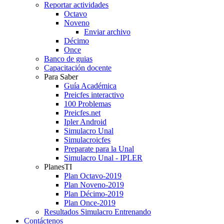
Reportar actividades
Octavo
Noveno
Enviar archivo
Décimo
Once
Banco de guias
Capacitación docente
Para Saber
Guía Académica
Preicfes interactivo
100 Problemas
Preicfes.net
Ipler Android
Simulacro Unal
Simulacroicfes
Preparate para la Unal
Simulacro Unal - IPLER
PlanesTI
Plan Octavo-2019
Plan Noveno-2019
Plan Décimo-2019
Plan Once-2019
Resultados Simulacro Entrenando
Contáctenos