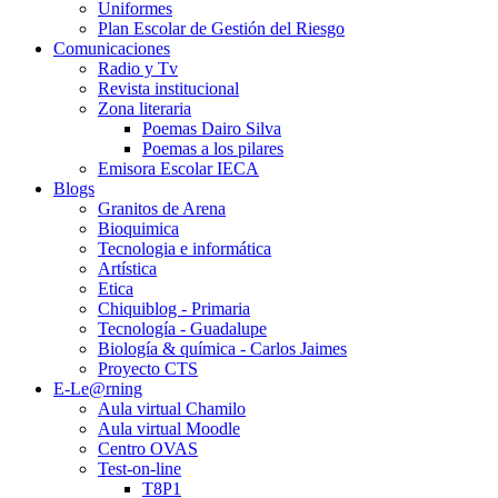
Uniformes
Plan Escolar de Gestión del Riesgo
Comunicaciones
Radio y Tv
Revista institucional
Zona literaria
Poemas Dairo Silva
Poemas a los pilares
Emisora Escolar IECA
Blogs
Granitos de Arena
Bioquimica
Tecnologia e informática
Artística
Etica
Chiquiblog - Primaria
Tecnología - Guadalupe
Biología & química - Carlos Jaimes
Proyecto CTS
E-Le@rning
Aula virtual Chamilo
Aula virtual Moodle
Centro OVAS
Test-on-line
T8P1