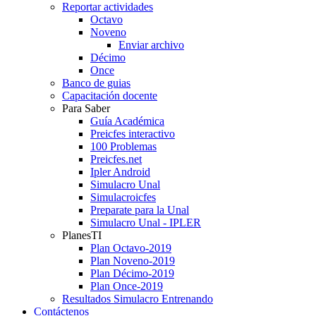
Reportar actividades
Octavo
Noveno
Enviar archivo
Décimo
Once
Banco de guias
Capacitación docente
Para Saber
Guía Académica
Preicfes interactivo
100 Problemas
Preicfes.net
Ipler Android
Simulacro Unal
Simulacroicfes
Preparate para la Unal
Simulacro Unal - IPLER
PlanesTI
Plan Octavo-2019
Plan Noveno-2019
Plan Décimo-2019
Plan Once-2019
Resultados Simulacro Entrenando
Contáctenos