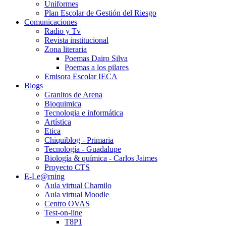
Uniformes
Plan Escolar de Gestión del Riesgo
Comunicaciones
Radio y Tv
Revista institucional
Zona literaria
Poemas Dairo Silva
Poemas a los pilares
Emisora Escolar IECA
Blogs
Granitos de Arena
Bioquimica
Tecnologia e informática
Artística
Etica
Chiquiblog - Primaria
Tecnología - Guadalupe
Biología & química - Carlos Jaimes
Proyecto CTS
E-Le@rning
Aula virtual Chamilo
Aula virtual Moodle
Centro OVAS
Test-on-line
T8P1