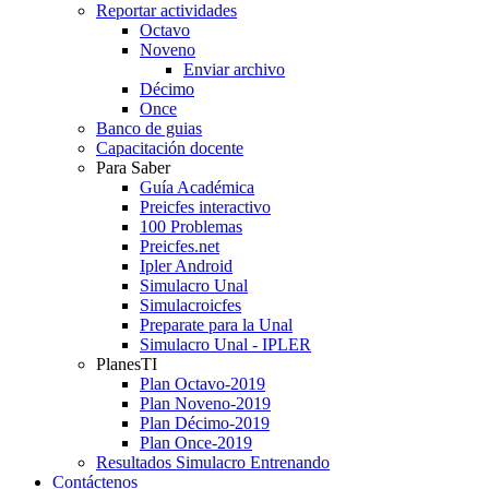
Reportar actividades
Octavo
Noveno
Enviar archivo
Décimo
Once
Banco de guias
Capacitación docente
Para Saber
Guía Académica
Preicfes interactivo
100 Problemas
Preicfes.net
Ipler Android
Simulacro Unal
Simulacroicfes
Preparate para la Unal
Simulacro Unal - IPLER
PlanesTI
Plan Octavo-2019
Plan Noveno-2019
Plan Décimo-2019
Plan Once-2019
Resultados Simulacro Entrenando
Contáctenos