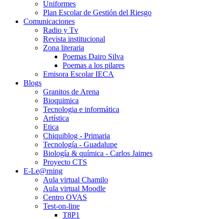
Uniformes
Plan Escolar de Gestión del Riesgo
Comunicaciones
Radio y Tv
Revista institucional
Zona literaria
Poemas Dairo Silva
Poemas a los pilares
Emisora Escolar IECA
Blogs
Granitos de Arena
Bioquimica
Tecnologia e informática
Artística
Etica
Chiquiblog - Primaria
Tecnología - Guadalupe
Biología & química - Carlos Jaimes
Proyecto CTS
E-Le@rning
Aula virtual Chamilo
Aula virtual Moodle
Centro OVAS
Test-on-line
T8P1