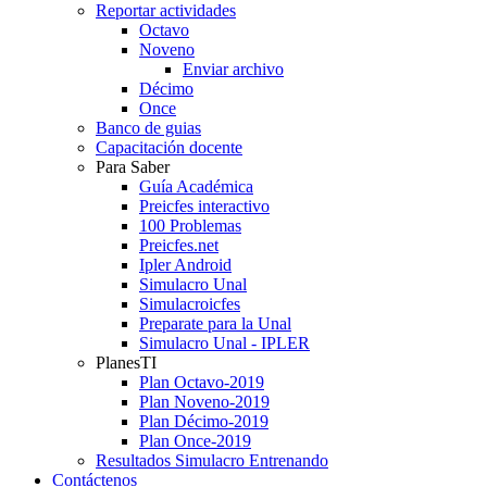
Reportar actividades
Octavo
Noveno
Enviar archivo
Décimo
Once
Banco de guias
Capacitación docente
Para Saber
Guía Académica
Preicfes interactivo
100 Problemas
Preicfes.net
Ipler Android
Simulacro Unal
Simulacroicfes
Preparate para la Unal
Simulacro Unal - IPLER
PlanesTI
Plan Octavo-2019
Plan Noveno-2019
Plan Décimo-2019
Plan Once-2019
Resultados Simulacro Entrenando
Contáctenos