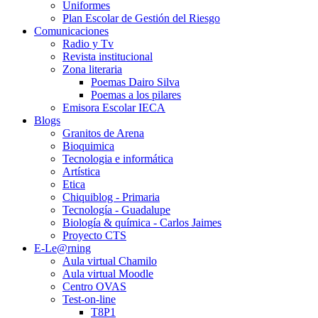
Uniformes
Plan Escolar de Gestión del Riesgo
Comunicaciones
Radio y Tv
Revista institucional
Zona literaria
Poemas Dairo Silva
Poemas a los pilares
Emisora Escolar IECA
Blogs
Granitos de Arena
Bioquimica
Tecnologia e informática
Artística
Etica
Chiquiblog - Primaria
Tecnología - Guadalupe
Biología & química - Carlos Jaimes
Proyecto CTS
E-Le@rning
Aula virtual Chamilo
Aula virtual Moodle
Centro OVAS
Test-on-line
T8P1