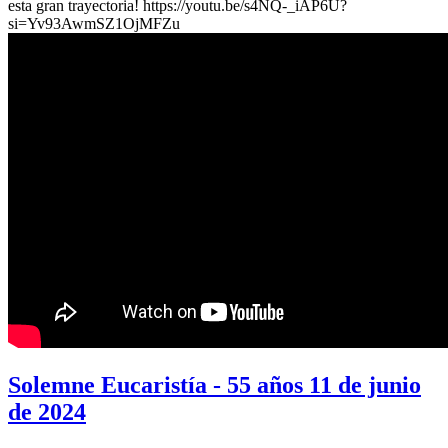
esta gran trayectoria! https://youtu.be/s4NQ-_iAP6U?
si=Yv93AwmSZ1OjMFZu
Solemne Eucaristía - 55 años 11 de junio
de 2024