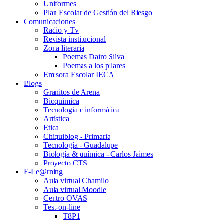
Uniformes
Plan Escolar de Gestión del Riesgo
Comunicaciones
Radio y Tv
Revista institucional
Zona literaria
Poemas Dairo Silva
Poemas a los pilares
Emisora Escolar IECA
Blogs
Granitos de Arena
Bioquimica
Tecnologia e informática
Artística
Etica
Chiquiblog - Primaria
Tecnología - Guadalupe
Biología & química - Carlos Jaimes
Proyecto CTS
E-Le@rning
Aula virtual Chamilo
Aula virtual Moodle
Centro OVAS
Test-on-line
T8P1