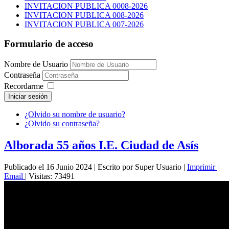
INVITACION PUBLICA 0008-2026
INVITACION PUBLICA 008-2026
INVITACION PUBLICA 007-2026
Formulario de acceso
Nombre de Usuario
Contraseña
Recordarme
Iniciar sesión
¿Olvido su nombre de usuario?
¿Olvido su contraseña?
Alborada 55 años I.E. Ciudad de Asís
Publicado el 16 Junio 2024
|
Escrito por Super Usuario
|
Imprimir
|
Email
|
Visitas: 73491