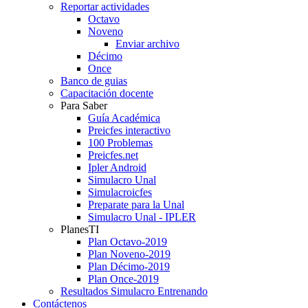
Reportar actividades
Octavo
Noveno
Enviar archivo
Décimo
Once
Banco de guias
Capacitación docente
Para Saber
Guía Académica
Preicfes interactivo
100 Problemas
Preicfes.net
Ipler Android
Simulacro Unal
Simulacroicfes
Preparate para la Unal
Simulacro Unal - IPLER
PlanesTI
Plan Octavo-2019
Plan Noveno-2019
Plan Décimo-2019
Plan Once-2019
Resultados Simulacro Entrenando
Contáctenos