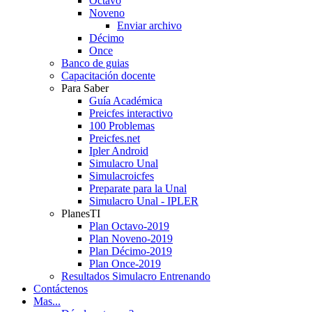
Octavo
Noveno
Enviar archivo
Décimo
Once
Banco de guias
Capacitación docente
Para Saber
Guía Académica
Preicfes interactivo
100 Problemas
Preicfes.net
Ipler Android
Simulacro Unal
Simulacroicfes
Preparate para la Unal
Simulacro Unal - IPLER
PlanesTI
Plan Octavo-2019
Plan Noveno-2019
Plan Décimo-2019
Plan Once-2019
Resultados Simulacro Entrenando
Contáctenos
Mas...