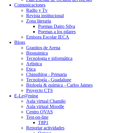
Comunicaciones
Radio y Tv
Revista institucional
Zona literaria
Poemas Dairo Silva
Poemas a los pilares
Emisora Escolar IECA
Blogs
Granitos de Arena
Bioquimica
Tecnologia e informática
Artística
Etica
Chiquiblog - Primaria
Tecnología - Guadalupe
Biología & química - Carlos Jaimes
Proyecto CTS
E-Le@rning
Aula virtual Chamilo
Aula virtual Moodle
Centro OVAS
Test-on-line
T8P1
Reportar actividades