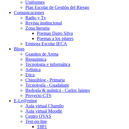
Uniformes
Plan Escolar de Gestión del Riesgo
Comunicaciones
Radio y Tv
Revista institucional
Zona literaria
Poemas Dairo Silva
Poemas a los pilares
Emisora Escolar IECA
Blogs
Granitos de Arena
Bioquimica
Tecnologia e informática
Artística
Etica
Chiquiblog - Primaria
Tecnología - Guadalupe
Biología & química - Carlos Jaimes
Proyecto CTS
E-Le@rning
Aula virtual Chamilo
Aula virtual Moodle
Centro OVAS
Test-on-line
T8P1