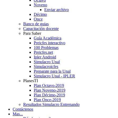
Octavo
Noveno
Enviar archivo
Décimo
Once
Banco de guias
Capacitación docente
Para Saber
Guía Académica
Preicfes interactivo
100 Problemas
Preicfes.net
Ipler Android
Simulacro Unal
Simulacroicfes
Preparate para la Unal
Simulacro Unal - IPLER
PlanesTI
Plan Octavo-2019
Plan Noveno-2019
Plan Décimo-2019
Plan Once-2019
Resultados Simulacro Entrenando
Contáctenos
Mas...