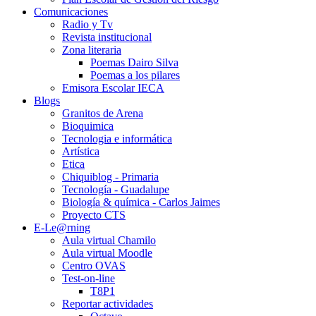
Comunicaciones
Radio y Tv
Revista institucional
Zona literaria
Poemas Dairo Silva
Poemas a los pilares
Emisora Escolar IECA
Blogs
Granitos de Arena
Bioquimica
Tecnologia e informática
Artística
Etica
Chiquiblog - Primaria
Tecnología - Guadalupe
Biología & química - Carlos Jaimes
Proyecto CTS
E-Le@rning
Aula virtual Chamilo
Aula virtual Moodle
Centro OVAS
Test-on-line
T8P1
Reportar actividades