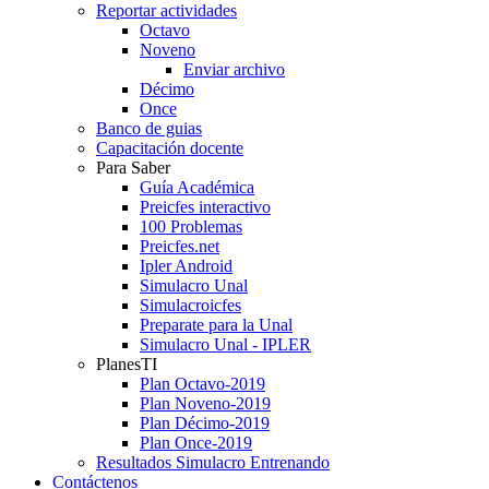
Reportar actividades
Octavo
Noveno
Enviar archivo
Décimo
Once
Banco de guias
Capacitación docente
Para Saber
Guía Académica
Preicfes interactivo
100 Problemas
Preicfes.net
Ipler Android
Simulacro Unal
Simulacroicfes
Preparate para la Unal
Simulacro Unal - IPLER
PlanesTI
Plan Octavo-2019
Plan Noveno-2019
Plan Décimo-2019
Plan Once-2019
Resultados Simulacro Entrenando
Contáctenos