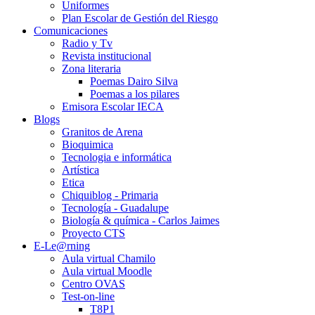
Uniformes
Plan Escolar de Gestión del Riesgo
Comunicaciones
Radio y Tv
Revista institucional
Zona literaria
Poemas Dairo Silva
Poemas a los pilares
Emisora Escolar IECA
Blogs
Granitos de Arena
Bioquimica
Tecnologia e informática
Artística
Etica
Chiquiblog - Primaria
Tecnología - Guadalupe
Biología & química - Carlos Jaimes
Proyecto CTS
E-Le@rning
Aula virtual Chamilo
Aula virtual Moodle
Centro OVAS
Test-on-line
T8P1