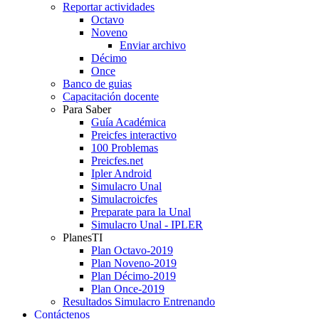
Reportar actividades
Octavo
Noveno
Enviar archivo
Décimo
Once
Banco de guias
Capacitación docente
Para Saber
Guía Académica
Preicfes interactivo
100 Problemas
Preicfes.net
Ipler Android
Simulacro Unal
Simulacroicfes
Preparate para la Unal
Simulacro Unal - IPLER
PlanesTI
Plan Octavo-2019
Plan Noveno-2019
Plan Décimo-2019
Plan Once-2019
Resultados Simulacro Entrenando
Contáctenos