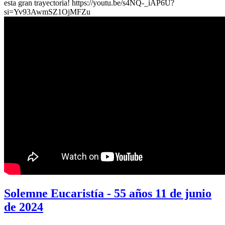
esta gran trayectoria! https://youtu.be/s4NQ-_iAP6U?
si=Yv93AwmSZ1OjMFZu
Solemne Eucaristía - 55 años 11 de junio
de 2024