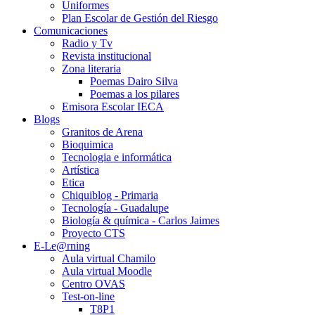
Uniformes
Plan Escolar de Gestión del Riesgo
Comunicaciones
Radio y Tv
Revista institucional
Zona literaria
Poemas Dairo Silva
Poemas a los pilares
Emisora Escolar IECA
Blogs
Granitos de Arena
Bioquimica
Tecnologia e informática
Artística
Etica
Chiquiblog - Primaria
Tecnología - Guadalupe
Biología & química - Carlos Jaimes
Proyecto CTS
E-Le@rning
Aula virtual Chamilo
Aula virtual Moodle
Centro OVAS
Test-on-line
T8P1