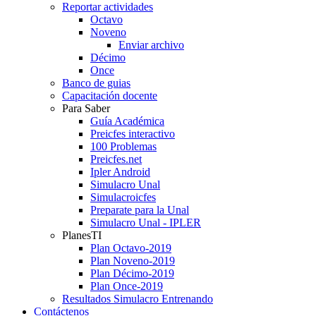
Reportar actividades
Octavo
Noveno
Enviar archivo
Décimo
Once
Banco de guias
Capacitación docente
Para Saber
Guía Académica
Preicfes interactivo
100 Problemas
Preicfes.net
Ipler Android
Simulacro Unal
Simulacroicfes
Preparate para la Unal
Simulacro Unal - IPLER
PlanesTI
Plan Octavo-2019
Plan Noveno-2019
Plan Décimo-2019
Plan Once-2019
Resultados Simulacro Entrenando
Contáctenos