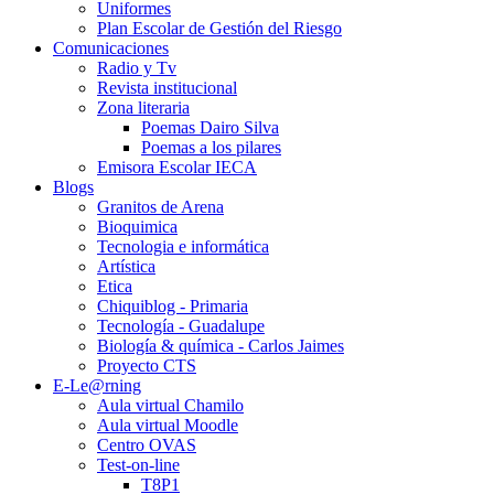
Uniformes
Plan Escolar de Gestión del Riesgo
Comunicaciones
Radio y Tv
Revista institucional
Zona literaria
Poemas Dairo Silva
Poemas a los pilares
Emisora Escolar IECA
Blogs
Granitos de Arena
Bioquimica
Tecnologia e informática
Artística
Etica
Chiquiblog - Primaria
Tecnología - Guadalupe
Biología & química - Carlos Jaimes
Proyecto CTS
E-Le@rning
Aula virtual Chamilo
Aula virtual Moodle
Centro OVAS
Test-on-line
T8P1