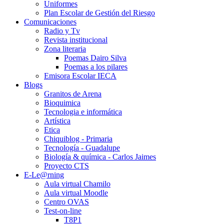
Uniformes
Plan Escolar de Gestión del Riesgo
Comunicaciones
Radio y Tv
Revista institucional
Zona literaria
Poemas Dairo Silva
Poemas a los pilares
Emisora Escolar IECA
Blogs
Granitos de Arena
Bioquimica
Tecnologia e informática
Artística
Etica
Chiquiblog - Primaria
Tecnología - Guadalupe
Biología & química - Carlos Jaimes
Proyecto CTS
E-Le@rning
Aula virtual Chamilo
Aula virtual Moodle
Centro OVAS
Test-on-line
T8P1