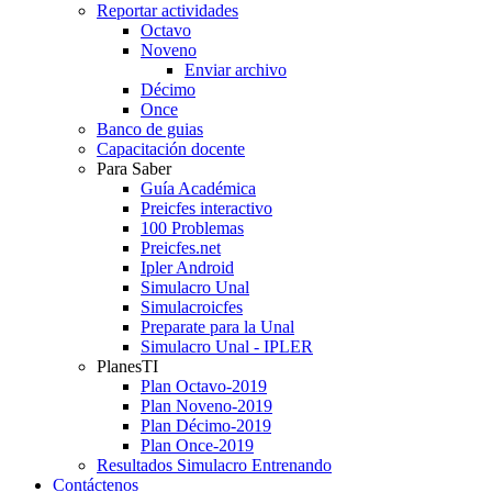
Reportar actividades
Octavo
Noveno
Enviar archivo
Décimo
Once
Banco de guias
Capacitación docente
Para Saber
Guía Académica
Preicfes interactivo
100 Problemas
Preicfes.net
Ipler Android
Simulacro Unal
Simulacroicfes
Preparate para la Unal
Simulacro Unal - IPLER
PlanesTI
Plan Octavo-2019
Plan Noveno-2019
Plan Décimo-2019
Plan Once-2019
Resultados Simulacro Entrenando
Contáctenos