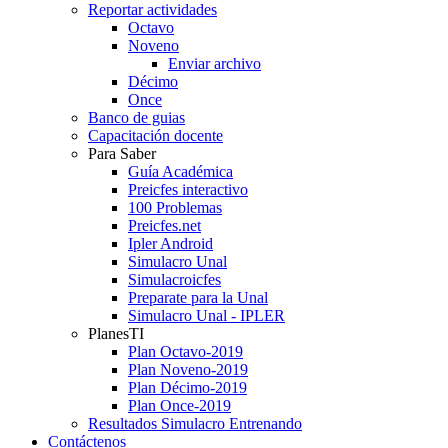
Reportar actividades
Octavo
Noveno
Enviar archivo
Décimo
Once
Banco de guias
Capacitación docente
Para Saber
Guía Académica
Preicfes interactivo
100 Problemas
Preicfes.net
Ipler Android
Simulacro Unal
Simulacroicfes
Preparate para la Unal
Simulacro Unal - IPLER
PlanesTI
Plan Octavo-2019
Plan Noveno-2019
Plan Décimo-2019
Plan Once-2019
Resultados Simulacro Entrenando
Contáctenos