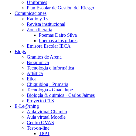
Uniformes
Plan Escolar de Gestión del Riesgo
Comunicaciones
Radio y Tv
Revista institucional
Zona literaria
Poemas Dairo Silva
Poemas a los pilares
Emisora Escolar IECA
Blogs
Granitos de Arena
Bioquimica
Tecnologia e informática
Artística
Etica
Chiquiblog - Primaria
Tecnología - Guadalupe
Biología & química - Carlos Jaimes
Proyecto CTS
E-Le@rning
Aula virtual Chamilo
Aula virtual Moodle
Centro OVAS
Test-on-line
T8P1