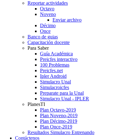
Reportar actividades
Octavo
Noveno
Enviar archivo
Décimo
Once
Banco de guias
Capacitación docente
Para Saber
Guía Académica
Preicfes interactivo
100 Problemas
Preicfes.net
Ipler Android
Simulacro Unal
Simulacroicfes
Preparate para la Unal
Simulacro Unal - IPLER
PlanesTI
Plan Octavo-2019
Plan Noveno-2019
Plan Décimo-2019
Plan Once-2019
Resultados Simulacro Entrenando
Contáctenos