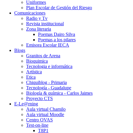
Uniformes
Plan Escolar de Gestión del Riesgo
Comunicaciones
Radio y Tv
Revista institucional
Zona literaria
Poemas Dairo Silva
Poemas a los pilares
Emisora Escolar IECA
Blogs
Granitos de Arena
Bioquimica
Tecnologia e informática
Artística
Etica
Chiquiblog - Primaria
Tecnología - Guadalupe
Biología & química - Carlos Jaimes
Proyecto CTS
E-Le@rning
Aula virtual Chamilo
Aula virtual Moodle
Centro OVAS
Test-on-line
T8P1