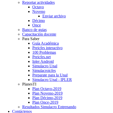
Reportar actividades
Octavo
Noveno
Enviar archivo
Décimo
Once
Banco de guias
Capacitación docente
Para Saber
Guía Académica
Preicfes interactivo
100 Problemas
Preicfes.net
Ipler Android
Simulacro Unal
Simulacroicfes
Preparate para la Unal
Simulacro Unal - IPLER
PlanesTI
Plan Octavo-2019
Plan Noveno-2019
Plan Décimo-2019
Plan Once-2019
Resultados Simulacro Entrenando
Contáctenos