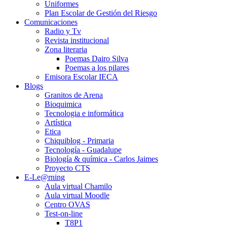
Uniformes
Plan Escolar de Gestión del Riesgo
Comunicaciones
Radio y Tv
Revista institucional
Zona literaria
Poemas Dairo Silva
Poemas a los pilares
Emisora Escolar IECA
Blogs
Granitos de Arena
Bioquimica
Tecnologia e informática
Artística
Etica
Chiquiblog - Primaria
Tecnología - Guadalupe
Biología & química - Carlos Jaimes
Proyecto CTS
E-Le@rning
Aula virtual Chamilo
Aula virtual Moodle
Centro OVAS
Test-on-line
T8P1