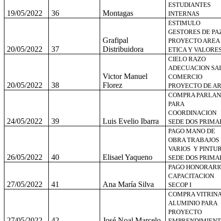
ESTUDIANTES
19/05/2022
36
Montagas
INTERNAS
ESTIMULO
GESTORES DE PA
Grafipal
PROYECTO AREA
20/05/2022
37
Distribuidora
ETICA Y VALORE
CIELO RAZO
ADECUACION SA
Victor Manuel
COMERCIO
20/05/2022
38
Florez
PROYECTO DE A
COMPRA PARLAN
PARA
COORDINACION
24/05/2022
39
Luis Evelio Ibarra
SEDE DOS PRIMA
PAGO MANO DE
OBRA TRABAJOS
VARIOS Y PINTU
26/05/2022
40
Elisael Yaqueno
SEDE DOS PRIMA
PAGO HONORARI
CAPACITACION
27/05/2022
41
Ana María Silva
SECOP I
COMPRA VITRIN
ALUMINIO PARA
PROYECTO
27/05/2022
42
José Noal Marcelo
EMPRENDIMIEN