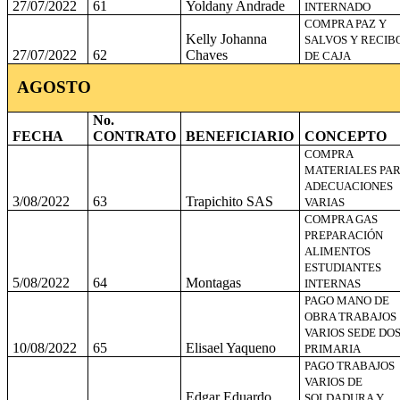
27/07/2022
61
Yoldany Andrade
INTERNADO
COMPRA PAZ Y
Kelly Johanna
SALVOS Y RECIB
27/07/2022
62
Chaves
DE CAJA
AGOSTO
No.
FECHA
CONTRATO
BENEFICIARIO
CONCEPTO
COMPRA
MATERIALES PA
ADECUACIONES
3/08/2022
63
Trapichito SAS
VARIAS
COMPRA GAS
PREPARACIÓN
ALIMENTOS
ESTUDIANTES
5/08/2022
64
Montagas
INTERNAS
PAGO MANO DE
OBRA TRABAJOS
VARIOS SEDE DO
10/08/2022
65
Elisael Yaqueno
PRIMARIA
PAGO TRABAJOS
VARIOS DE
Edgar Eduardo
SOLDADURA Y