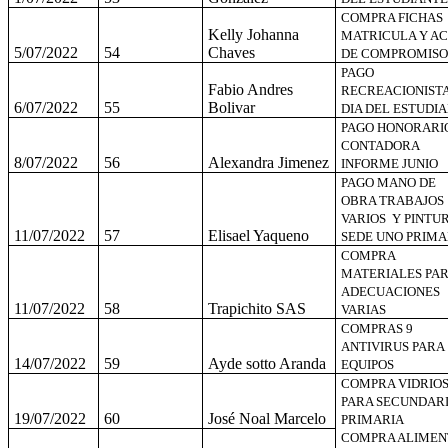
COMPRA FICHAS
Kelly Johanna
MATRICULA Y AC
5/07/2022
54
Chaves
DE COMPROMISO
PAGO
Fabio Andres
RECREACIONIST
6/07/2022
55
Bolivar
DIA DEL ESTUDI
PAGO HONORARI
CONTADORA
8/07/2022
56
Alexandra Jimenez
INFORME JUNIO
PAGO MANO DE
OBRA TRABAJOS
VARIOS Y PINTU
11/07/2022
57
Elisael Yaqueno
SEDE UNO PRIMA
COMPRA
MATERIALES PA
ADECUACIONES
11/07/2022
58
Trapichito SAS
VARIAS
COMPRAS 9
ANTIVIRUS PARA
14/07/2022
59
Ayde sotto Aranda
EQUIPOS
COMPRA VIDRIO
PARA SECUNDARI
19/07/2022
60
José Noal Marcelo
PRIMARIA
COMPRA ALIMEN