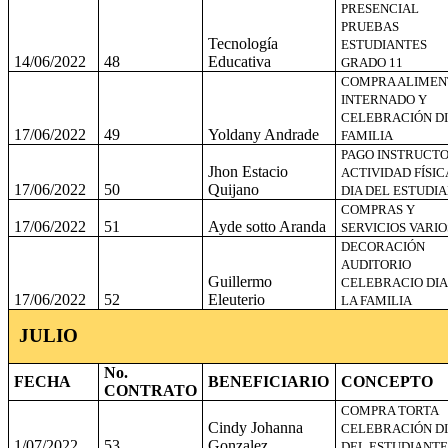
PRESENCIAL
PRUEBAS
Tecnología
ESTUDIANTES
14/06/2022
48
Educativa
GRADO 11
COMPRA ALIMEN
INTERNADO Y
CELEBRACIÓN DI
17/06/2022
49
Yoldany Andrade
FAMILIA
PAGO INSTRUCT
Jhon Estacio
ACTIVIDAD FÍSIC
17/06/2022
50
Quijano
DIA DEL ESTUDI
COMPRAS Y
17/06/2022
51
Ayde sotto Aranda
SERVICIOS VARIO
DECORACIÓN
AUDITORIO
Guillermo
CELEBRACIO DIA
17/06/2022
52
Eleuterio
LA FAMILIA
JULIO
No.
FECHA
BENEFICIARIO
CONCEPTO
CONTRATO
COMPRA TORTA
Cindy Johanna
CELEBRACIÓN DI
1/07/2022
53
Gonzalez
DEL ESTUDIANTE