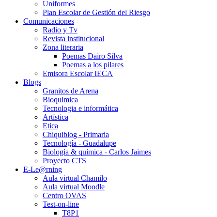
Uniformes
Plan Escolar de Gestión del Riesgo
Comunicaciones
Radio y Tv
Revista institucional
Zona literaria
Poemas Dairo Silva
Poemas a los pilares
Emisora Escolar IECA
Blogs
Granitos de Arena
Bioquimica
Tecnologia e informática
Artística
Etica
Chiquiblog - Primaria
Tecnología - Guadalupe
Biología & química - Carlos Jaimes
Proyecto CTS
E-Le@rning
Aula virtual Chamilo
Aula virtual Moodle
Centro OVAS
Test-on-line
T8P1