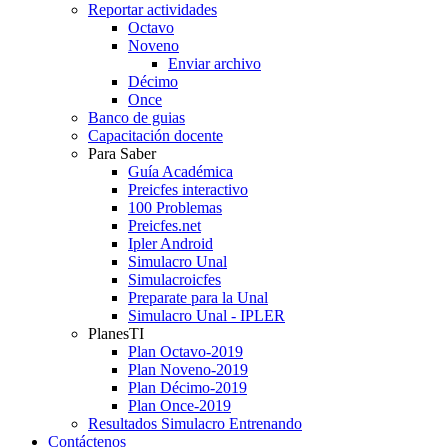
Reportar actividades
Octavo
Noveno
Enviar archivo
Décimo
Once
Banco de guias
Capacitación docente
Para Saber
Guía Académica
Preicfes interactivo
100 Problemas
Preicfes.net
Ipler Android
Simulacro Unal
Simulacroicfes
Preparate para la Unal
Simulacro Unal - IPLER
PlanesTI
Plan Octavo-2019
Plan Noveno-2019
Plan Décimo-2019
Plan Once-2019
Resultados Simulacro Entrenando
Contáctenos