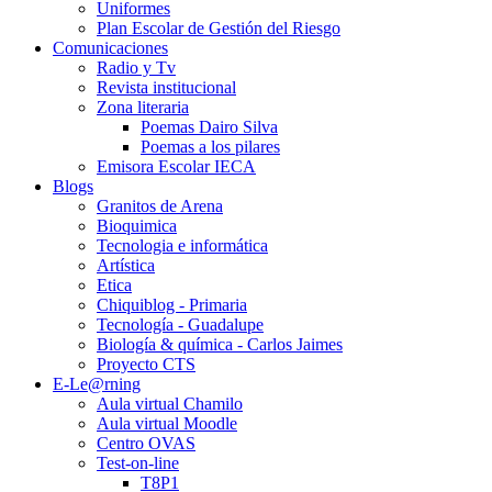
Uniformes
Plan Escolar de Gestión del Riesgo
Comunicaciones
Radio y Tv
Revista institucional
Zona literaria
Poemas Dairo Silva
Poemas a los pilares
Emisora Escolar IECA
Blogs
Granitos de Arena
Bioquimica
Tecnologia e informática
Artística
Etica
Chiquiblog - Primaria
Tecnología - Guadalupe
Biología & química - Carlos Jaimes
Proyecto CTS
E-Le@rning
Aula virtual Chamilo
Aula virtual Moodle
Centro OVAS
Test-on-line
T8P1