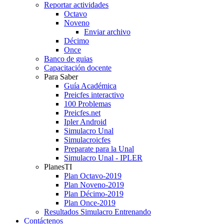
Reportar actividades
Octavo
Noveno
Enviar archivo
Décimo
Once
Banco de guias
Capacitación docente
Para Saber
Guía Académica
Preicfes interactivo
100 Problemas
Preicfes.net
Ipler Android
Simulacro Unal
Simulacroicfes
Preparate para la Unal
Simulacro Unal - IPLER
PlanesTI
Plan Octavo-2019
Plan Noveno-2019
Plan Décimo-2019
Plan Once-2019
Resultados Simulacro Entrenando
Contáctenos