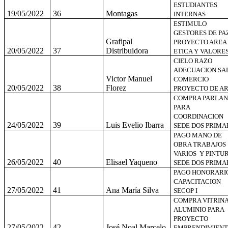
ESTUDIANTES
19/05/2022
36
Montagas
INTERNAS
ESTIMULO
GESTORES DE PA
Grafipal
PROYECTO AREA
20/05/2022
37
Distribuidora
ETICA Y VALORE
CIELO RAZO
ADECUACION SA
Victor Manuel
COMERCIO
20/05/2022
38
Florez
PROYECTO DE A
COMPRA PARLAN
PARA
COORDINACION
24/05/2022
39
Luis Evelio Ibarra
SEDE DOS PRIMA
PAGO MANO DE
OBRA TRABAJOS
VARIOS Y PINTU
26/05/2022
40
Elisael Yaqueno
SEDE DOS PRIMA
PAGO HONORARI
CAPACITACION
27/05/2022
41
Ana María Silva
SECOP I
COMPRA VITRIN
ALUMINIO PARA
PROYECTO
27/05/2022
42
José Noal Marcelo
EMPRENDIMIEN