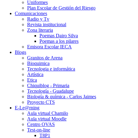
Uniformes
Plan Escolar de Gestión del Riesgo
Comunicaciones
Radio y Tv
Revista institucional
Zona literaria
Poemas Dairo Silva
Poemas a los pilares
Emisora Escolar IECA
Blogs
Granitos de Arena
Bioquimica
Tecnologia e informática
Artística
Etica
Chiquiblog - Primaria
Tecnología - Guadalupe
Biología & química - Carlos Jaimes
Proyecto CTS
E-Le@rning
Aula virtual Chamilo
Aula virtual Moodle
Centro OVAS
Test-on-line
T8P1