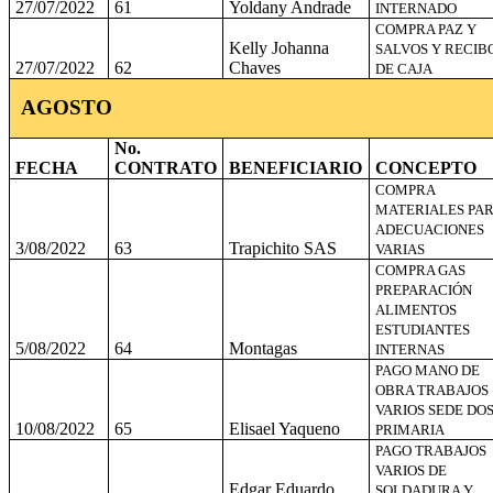
27/07/2022
61
Yoldany Andrade
INTERNADO
COMPRA PAZ Y
Kelly Johanna
SALVOS Y RECIB
27/07/2022
62
Chaves
DE CAJA
AGOSTO
No.
FECHA
CONTRATO
BENEFICIARIO
CONCEPTO
COMPRA
MATERIALES PA
ADECUACIONES
3/08/2022
63
Trapichito SAS
VARIAS
COMPRA GAS
PREPARACIÓN
ALIMENTOS
ESTUDIANTES
5/08/2022
64
Montagas
INTERNAS
PAGO MANO DE
OBRA TRABAJOS
VARIOS SEDE DO
10/08/2022
65
Elisael Yaqueno
PRIMARIA
PAGO TRABAJOS
VARIOS DE
Edgar Eduardo
SOLDADURA Y