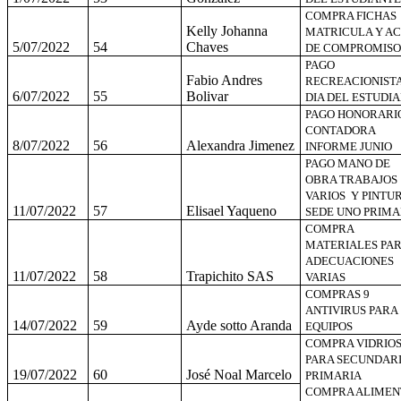
COMPRA FICHAS
Kelly Johanna
MATRICULA Y AC
5/07/2022
54
Chaves
DE COMPROMISO
PAGO
Fabio Andres
RECREACIONIST
6/07/2022
55
Bolivar
DIA DEL ESTUDI
PAGO HONORARI
CONTADORA
8/07/2022
56
Alexandra Jimenez
INFORME JUNIO
PAGO MANO DE
OBRA TRABAJOS
VARIOS Y PINTU
11/07/2022
57
Elisael Yaqueno
SEDE UNO PRIMA
COMPRA
MATERIALES PA
ADECUACIONES
11/07/2022
58
Trapichito SAS
VARIAS
COMPRAS 9
ANTIVIRUS PARA
14/07/2022
59
Ayde sotto Aranda
EQUIPOS
COMPRA VIDRIO
PARA SECUNDARI
19/07/2022
60
José Noal Marcelo
PRIMARIA
COMPRA ALIMEN