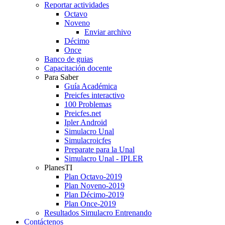
Reportar actividades
Octavo
Noveno
Enviar archivo
Décimo
Once
Banco de guias
Capacitación docente
Para Saber
Guía Académica
Preicfes interactivo
100 Problemas
Preicfes.net
Ipler Android
Simulacro Unal
Simulacroicfes
Preparate para la Unal
Simulacro Unal - IPLER
PlanesTI
Plan Octavo-2019
Plan Noveno-2019
Plan Décimo-2019
Plan Once-2019
Resultados Simulacro Entrenando
Contáctenos