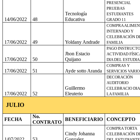
PRESENCIAL
PRUEBAS
Tecnología
ESTUDIANTES
14/06/2022
48
Educativa
GRADO 11
COMPRA ALIMEN
INTERNADO Y
CELEBRACIÓN DI
17/06/2022
49
Yoldany Andrade
FAMILIA
PAGO INSTRUCT
Jhon Estacio
ACTIVIDAD FÍSIC
17/06/2022
50
Quijano
DIA DEL ESTUDI
COMPRAS Y
17/06/2022
51
Ayde sotto Aranda
SERVICIOS VARIO
DECORACIÓN
AUDITORIO
Guillermo
CELEBRACIO DIA
17/06/2022
52
Eleuterio
LA FAMILIA
JULIO
No.
FECHA
BENEFICIARIO
CONCEPTO
CONTRATO
COMPRA TORTA
Cindy Johanna
CELEBRACIÓN DI
1/07/2022
53
Gonzalez
DEL ESTUDIANTE