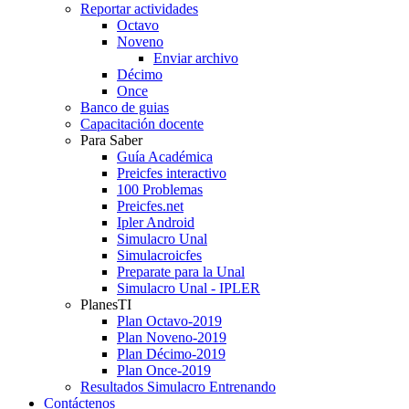
Reportar actividades
Octavo
Noveno
Enviar archivo
Décimo
Once
Banco de guias
Capacitación docente
Para Saber
Guía Académica
Preicfes interactivo
100 Problemas
Preicfes.net
Ipler Android
Simulacro Unal
Simulacroicfes
Preparate para la Unal
Simulacro Unal - IPLER
PlanesTI
Plan Octavo-2019
Plan Noveno-2019
Plan Décimo-2019
Plan Once-2019
Resultados Simulacro Entrenando
Contáctenos