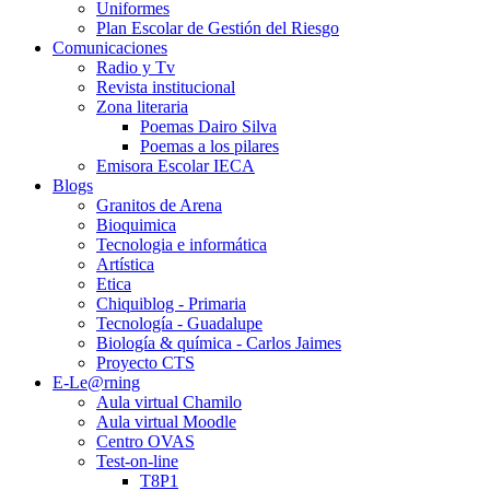
Uniformes
Plan Escolar de Gestión del Riesgo
Comunicaciones
Radio y Tv
Revista institucional
Zona literaria
Poemas Dairo Silva
Poemas a los pilares
Emisora Escolar IECA
Blogs
Granitos de Arena
Bioquimica
Tecnologia e informática
Artística
Etica
Chiquiblog - Primaria
Tecnología - Guadalupe
Biología & química - Carlos Jaimes
Proyecto CTS
E-Le@rning
Aula virtual Chamilo
Aula virtual Moodle
Centro OVAS
Test-on-line
T8P1