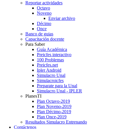
Reportar actividades
Octavo
Noveno
Enviar archivo
Décimo
Once
Banco de guias
Capacitación docente
Para Saber
Guía Académica
Preicfes interactivo
100 Problemas
Preicfes.net
Ipler Android
Simulacro Unal
Simulacroicfes
Preparate para la Unal
Simulacro Unal - IPLER
PlanesTI
Plan Octavo-2019
Plan Noveno-2019
Plan Décimo-2019
Plan Once-2019
Resultados Simulacro Entrenando
Contáctenos