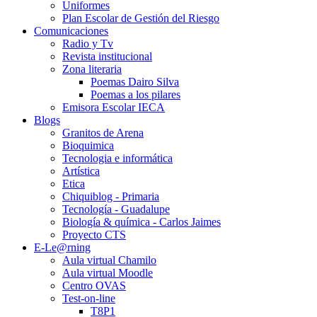
Uniformes
Plan Escolar de Gestión del Riesgo
Comunicaciones
Radio y Tv
Revista institucional
Zona literaria
Poemas Dairo Silva
Poemas a los pilares
Emisora Escolar IECA
Blogs
Granitos de Arena
Bioquimica
Tecnologia e informática
Artística
Etica
Chiquiblog - Primaria
Tecnología - Guadalupe
Biología & química - Carlos Jaimes
Proyecto CTS
E-Le@rning
Aula virtual Chamilo
Aula virtual Moodle
Centro OVAS
Test-on-line
T8P1