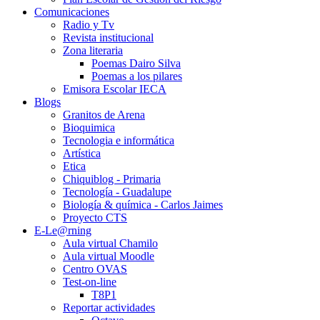
Comunicaciones
Radio y Tv
Revista institucional
Zona literaria
Poemas Dairo Silva
Poemas a los pilares
Emisora Escolar IECA
Blogs
Granitos de Arena
Bioquimica
Tecnologia e informática
Artística
Etica
Chiquiblog - Primaria
Tecnología - Guadalupe
Biología & química - Carlos Jaimes
Proyecto CTS
E-Le@rning
Aula virtual Chamilo
Aula virtual Moodle
Centro OVAS
Test-on-line
T8P1
Reportar actividades