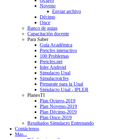
Octavo
Noveno
Enviar archivo
Décimo
Once
Banco de guias
Capacitación docente
Para Saber
Guía Académica
Preicfes interactivo
100 Problemas
Preicfes.net
Ipler Android
Simulacro Unal
Simulacroicfes
Preparate para la Unal
Simulacro Unal - IPLER
PlanesTI
Plan Octavo-2019
Plan Noveno-2019
Plan Décimo-2019
Plan Once-2019
Resultados Simulacro Entrenando
Contáctenos
Mas...