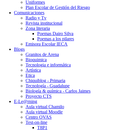
Uniformes
Plan Escolar de Gestión del Riesgo
Comunicaciones
Radio y Tv
Revista institucional
Zona literaria
Poemas Dairo Silva
Poemas a los pilares
Emisora Escolar IECA
Blogs
Granitos de Arena
Bioquimica
Tecnologia e informática
Artística
Etica
Chiquiblog - Primaria
Tecnología - Guadalupe
Biología & química - Carlos Jaimes
Proyecto CTS
E-Le@rning
Aula virtual Chamilo
Aula virtual Moodle
Centro OVAS
Test-on-line
T8P1