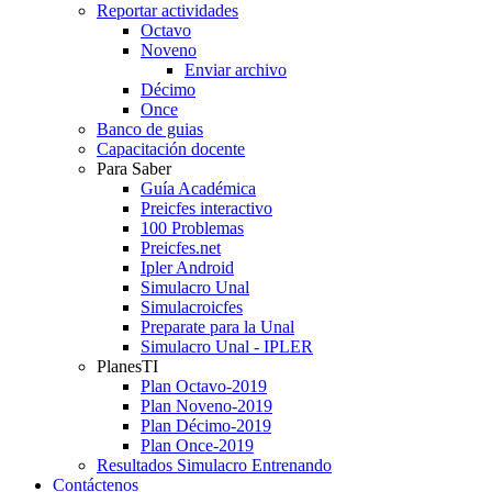
Reportar actividades
Octavo
Noveno
Enviar archivo
Décimo
Once
Banco de guias
Capacitación docente
Para Saber
Guía Académica
Preicfes interactivo
100 Problemas
Preicfes.net
Ipler Android
Simulacro Unal
Simulacroicfes
Preparate para la Unal
Simulacro Unal - IPLER
PlanesTI
Plan Octavo-2019
Plan Noveno-2019
Plan Décimo-2019
Plan Once-2019
Resultados Simulacro Entrenando
Contáctenos