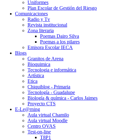
Uniformes
Plan Escolar de Gestión del Riesgo
Comunicaciones
Radio y Tv
Revista institucional
Zona literaria
Poemas Dairo Silva
Poemas a los pilares
Emisora Escolar IECA
Blogs
Granitos de Arena
Bioquimica
Tecnologia e informática
Artística
Etica
Chiquiblog - Primaria
Tecnología - Guadalupe
Biología & química - Carlos Jaimes
Proyecto CTS
E-Le@rning
Aula virtual Chamilo
Aula virtual Moodle
Centro OVAS
Test-on-line
T8P1