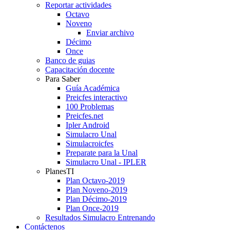
Reportar actividades
Octavo
Noveno
Enviar archivo
Décimo
Once
Banco de guias
Capacitación docente
Para Saber
Guía Académica
Preicfes interactivo
100 Problemas
Preicfes.net
Ipler Android
Simulacro Unal
Simulacroicfes
Preparate para la Unal
Simulacro Unal - IPLER
PlanesTI
Plan Octavo-2019
Plan Noveno-2019
Plan Décimo-2019
Plan Once-2019
Resultados Simulacro Entrenando
Contáctenos