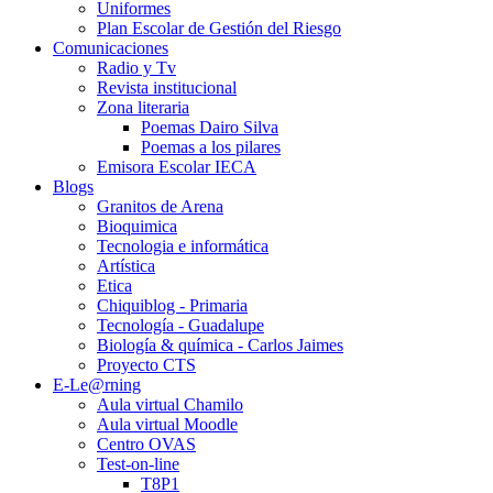
Uniformes
Plan Escolar de Gestión del Riesgo
Comunicaciones
Radio y Tv
Revista institucional
Zona literaria
Poemas Dairo Silva
Poemas a los pilares
Emisora Escolar IECA
Blogs
Granitos de Arena
Bioquimica
Tecnologia e informática
Artística
Etica
Chiquiblog - Primaria
Tecnología - Guadalupe
Biología & química - Carlos Jaimes
Proyecto CTS
E-Le@rning
Aula virtual Chamilo
Aula virtual Moodle
Centro OVAS
Test-on-line
T8P1