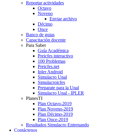
Reportar actividades
Octavo
Noveno
Enviar archivo
Décimo
Once
Banco de guias
Capacitación docente
Para Saber
Guía Académica
Preicfes interactivo
100 Problemas
Preicfes.net
Ipler Android
Simulacro Unal
Simulacroicfes
Preparate para la Unal
Simulacro Unal - IPLER
PlanesTI
Plan Octavo-2019
Plan Noveno-2019
Plan Décimo-2019
Plan Once-2019
Resultados Simulacro Entrenando
Contáctenos