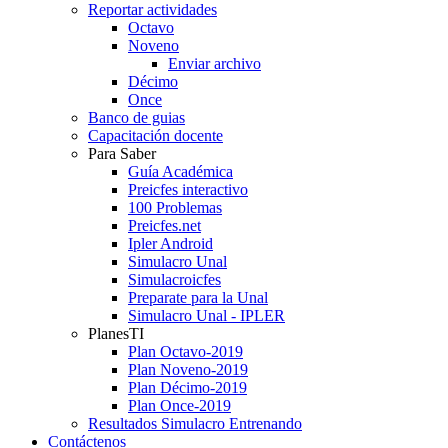
Reportar actividades
Octavo
Noveno
Enviar archivo
Décimo
Once
Banco de guias
Capacitación docente
Para Saber
Guía Académica
Preicfes interactivo
100 Problemas
Preicfes.net
Ipler Android
Simulacro Unal
Simulacroicfes
Preparate para la Unal
Simulacro Unal - IPLER
PlanesTI
Plan Octavo-2019
Plan Noveno-2019
Plan Décimo-2019
Plan Once-2019
Resultados Simulacro Entrenando
Contáctenos