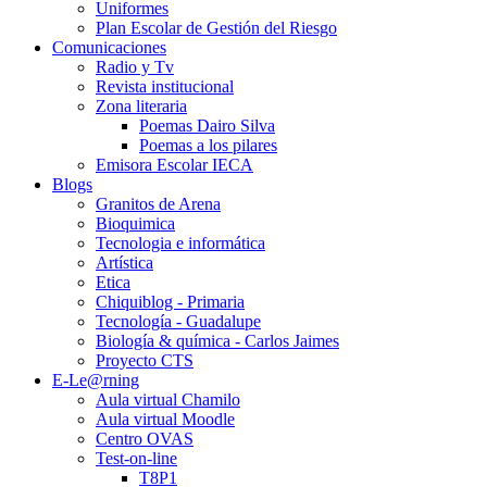
Uniformes
Plan Escolar de Gestión del Riesgo
Comunicaciones
Radio y Tv
Revista institucional
Zona literaria
Poemas Dairo Silva
Poemas a los pilares
Emisora Escolar IECA
Blogs
Granitos de Arena
Bioquimica
Tecnologia e informática
Artística
Etica
Chiquiblog - Primaria
Tecnología - Guadalupe
Biología & química - Carlos Jaimes
Proyecto CTS
E-Le@rning
Aula virtual Chamilo
Aula virtual Moodle
Centro OVAS
Test-on-line
T8P1