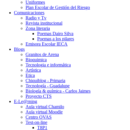
Uniformes
Plan Escolar de Gestión del Riesgo
Comunicaciones
Radio y Tv
Revista institucional
Zona literaria
Poemas Dairo Silva
Poemas a los pilares
Emisora Escolar IECA
Blogs
Granitos de Arena
Bioquimica
Tecnologia e informática
Artística
Etica
Chiquiblog - Primaria
Tecnología - Guadalupe
Biología & química - Carlos Jaimes
Proyecto CTS
E-Le@rning
Aula virtual Chamilo
Aula virtual Moodle
Centro OVAS
Test-on-line
T8P1