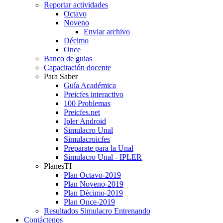
Reportar actividades
Octavo
Noveno
Enviar archivo
Décimo
Once
Banco de guias
Capacitación docente
Para Saber
Guía Académica
Preicfes interactivo
100 Problemas
Preicfes.net
Ipler Android
Simulacro Unal
Simulacroicfes
Preparate para la Unal
Simulacro Unal - IPLER
PlanesTI
Plan Octavo-2019
Plan Noveno-2019
Plan Décimo-2019
Plan Once-2019
Resultados Simulacro Entrenando
Contáctenos