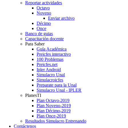
Reportar actividades
Octavo
Noveno
Enviar archivo
Décimo
Once
Banco de guias
Capacitación docente
Para Saber
Guía Académica
Preicfes interactivo
100 Problemas
Preicfes.net
Ipler Android
Simulacro Unal
Simulacroicfes
Preparate para la Unal
Simulacro Unal - IPLER
PlanesTI
Plan Octavo-2019
Plan Noveno-2019
Plan Décimo-2019
Plan Once-2019
Resultados Simulacro Entrenando
Contáctenos