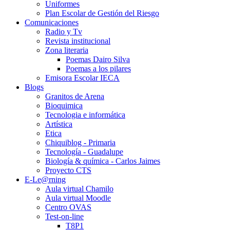
Uniformes
Plan Escolar de Gestión del Riesgo
Comunicaciones
Radio y Tv
Revista institucional
Zona literaria
Poemas Dairo Silva
Poemas a los pilares
Emisora Escolar IECA
Blogs
Granitos de Arena
Bioquimica
Tecnologia e informática
Artística
Etica
Chiquiblog - Primaria
Tecnología - Guadalupe
Biología & química - Carlos Jaimes
Proyecto CTS
E-Le@rning
Aula virtual Chamilo
Aula virtual Moodle
Centro OVAS
Test-on-line
T8P1