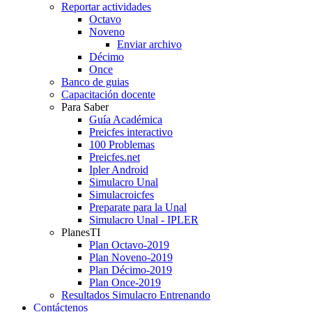
Reportar actividades
Octavo
Noveno
Enviar archivo
Décimo
Once
Banco de guias
Capacitación docente
Para Saber
Guía Académica
Preicfes interactivo
100 Problemas
Preicfes.net
Ipler Android
Simulacro Unal
Simulacroicfes
Preparate para la Unal
Simulacro Unal - IPLER
PlanesTI
Plan Octavo-2019
Plan Noveno-2019
Plan Décimo-2019
Plan Once-2019
Resultados Simulacro Entrenando
Contáctenos