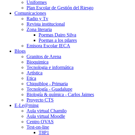
Uniformes
Plan Escolar de Gestión del Riesgo
Comunicaciones
Radio y Tv
Revista institucional
Zona literaria
Poemas Dairo Silva
Poemas a los pilares
Emisora Escolar IECA
Blogs
Granitos de Arena
Bioquimica
Tecnologia e informática
Artística
Etica
Chiquiblog - Primaria
Tecnología - Guadalupe
Biología & química - Carlos Jaimes
Proyecto CTS
E-Le@rning
Aula virtual Chamilo
Aula virtual Moodle
Centro OVAS
Test-on-line
T8P1