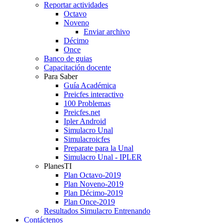
Reportar actividades
Octavo
Noveno
Enviar archivo
Décimo
Once
Banco de guias
Capacitación docente
Para Saber
Guía Académica
Preicfes interactivo
100 Problemas
Preicfes.net
Ipler Android
Simulacro Unal
Simulacroicfes
Preparate para la Unal
Simulacro Unal - IPLER
PlanesTI
Plan Octavo-2019
Plan Noveno-2019
Plan Décimo-2019
Plan Once-2019
Resultados Simulacro Entrenando
Contáctenos