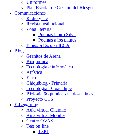
Uniformes
Plan Escolar de Gestión del Riesgo
Comunicaciones
Radio y Tv
Revista institucional
Zona literaria
Poemas Dairo Silva
Poemas a los pilares
Emisora Escolar IECA
Blogs
Granitos de Arena
Bioquimica
Tecnologia e informática
Artística
Etica
Chiquiblog - Primaria
Tecnología - Guadalupe
Biología & química - Carlos Jaimes
Proyecto CTS
E-Le@rning
Aula virtual Chamilo
Aula virtual Moodle
Centro OVAS
Test-on-line
T8P1