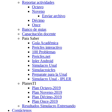
Reportar actividades
Octavo
Noveno
Enviar archivo
Décimo
Once
Banco de guias
Capacitación docente
Para Saber
Guía Académica
Preicfes interactivo
100 Problemas
Preicfes.net
Ipler Android
Simulacro Unal
Simulacroicfes
Preparate para la Unal
Simulacro Unal - IPLER
PlanesTI
Plan Octavo-2019
Plan Noveno-2019
Plan Décimo-2019
Plan Once-2019
Resultados Simulacro Entrenando
Contáctenos