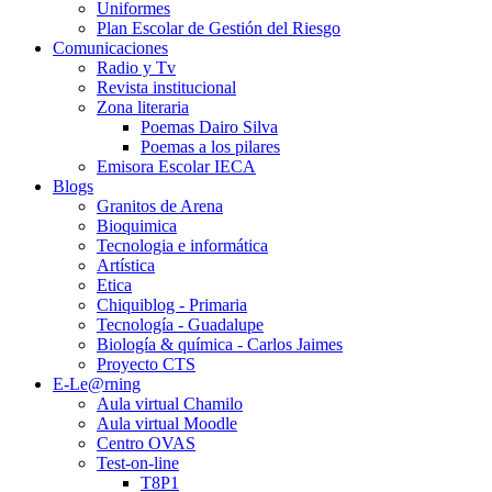
Uniformes
Plan Escolar de Gestión del Riesgo
Comunicaciones
Radio y Tv
Revista institucional
Zona literaria
Poemas Dairo Silva
Poemas a los pilares
Emisora Escolar IECA
Blogs
Granitos de Arena
Bioquimica
Tecnologia e informática
Artística
Etica
Chiquiblog - Primaria
Tecnología - Guadalupe
Biología & química - Carlos Jaimes
Proyecto CTS
E-Le@rning
Aula virtual Chamilo
Aula virtual Moodle
Centro OVAS
Test-on-line
T8P1