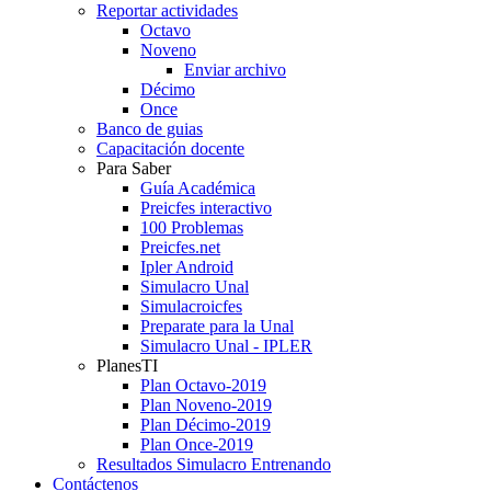
Reportar actividades
Octavo
Noveno
Enviar archivo
Décimo
Once
Banco de guias
Capacitación docente
Para Saber
Guía Académica
Preicfes interactivo
100 Problemas
Preicfes.net
Ipler Android
Simulacro Unal
Simulacroicfes
Preparate para la Unal
Simulacro Unal - IPLER
PlanesTI
Plan Octavo-2019
Plan Noveno-2019
Plan Décimo-2019
Plan Once-2019
Resultados Simulacro Entrenando
Contáctenos