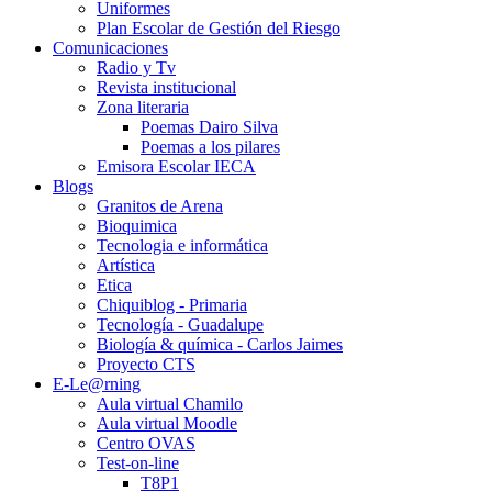
Uniformes
Plan Escolar de Gestión del Riesgo
Comunicaciones
Radio y Tv
Revista institucional
Zona literaria
Poemas Dairo Silva
Poemas a los pilares
Emisora Escolar IECA
Blogs
Granitos de Arena
Bioquimica
Tecnologia e informática
Artística
Etica
Chiquiblog - Primaria
Tecnología - Guadalupe
Biología & química - Carlos Jaimes
Proyecto CTS
E-Le@rning
Aula virtual Chamilo
Aula virtual Moodle
Centro OVAS
Test-on-line
T8P1